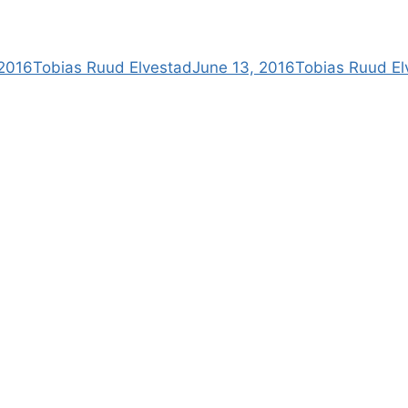
 2016
Tobias Ruud Elvestad
June 13, 2016
Tobias Ruud El