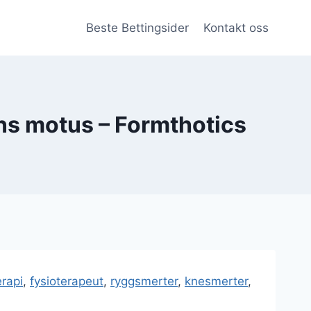
Beste Bettingsider
Kontakt oss
ns motus – Formthotics
erapi
,
fysioterapeut
,
ryggsmerter
,
knesmerter
,