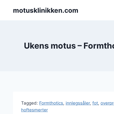
Skip
motusklinikken.com
to
content
Ukens motus – Formtho
Tagged:
Formthotics
,
innlegssåler
,
fot
,
overpr
hoftesmerter