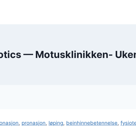
tics — Motusklinikken- Uke
onasjon
,
pronasjon
,
løping
,
beinhinnebetennelse
,
fysiot