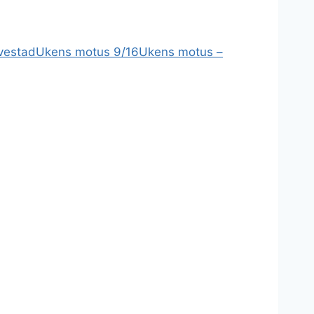
vestad
Ukens motus 9/16
Ukens motus –