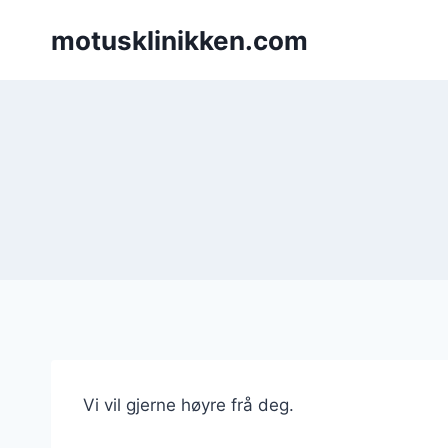
Skip
motusklinikken.com
to
content
Vi vil gjerne høyre frå deg.