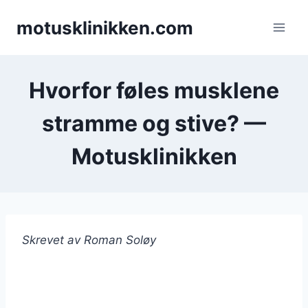
Skip
motusklinikken.com
to
content
Hvorfor føles musklene
stramme og stive? —
Motusklinikken
Skrevet av Roman Soløy